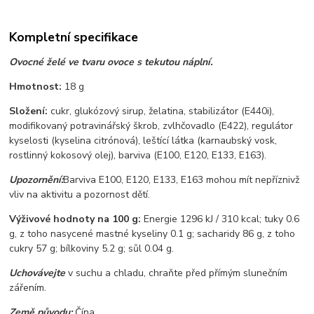
Kompletní specifikace
Ovocné želé ve tvaru ovoce s tekutou náplní.
Hmotnost:
18 g
Složení:
cukr, glukózový sirup, želatina, stabilizátor (E440i),
modifikovaný potravinářský škrob, zvlhčovadlo (E422), regulátor
kyselosti (kyselina citrónová), leštící látka (karnaubský vosk,
rostlinný kokosový olej), barviva (E100, E120, E133, E163).
Upozornění:
Barviva E100, E120, E133, E163 mohou mít nepříznivž
vliv na aktivitu a pozornost dětí.
Výživové hodnoty na 100 g:
Energie 1296 kJ / 310 kcal; tuky 0.6
g, z toho nasycené mastné kyseliny 0.1 g; sacharidy 86 g, z toho
cukry 57 g; bílkoviny 5.2 g; sůl 0.04 g.
Uchovávejte
v suchu a chladu, chraňte před přímým slunečním
zářením.
Země původu:
Čína