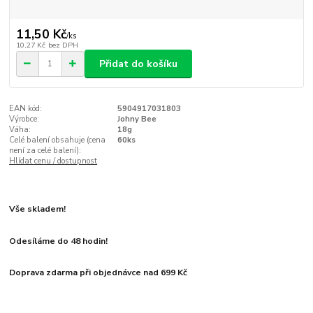
11,50 Kč
/
ks
10,27 Kč
bez DPH
Přidat do košíku
EAN kód:
5904917031803
Výrobce:
Johny Bee
Váha:
18g
Celé balení obsahuje (cena
60ks
není za celé balení):
Hlídat cenu / dostupnost
Vše skladem!
Odesíláme do 48 hodin!
Doprava zdarma při objednávce nad 699 Kč