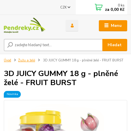
0
ks
CZK
za
0,00 Kč
Menu
Hledat
Úvod
Žužu a želé
3D JUICY GUMMY 18 g - plněné želé - FRUIT BURST
3D JUICY GUMMY 18 g - plněné
želé - FRUIT BURST
Novinka