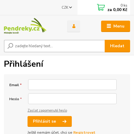
0
ks
CZK
za
0,00 Kč
Menu
Hledat
Přihlášení
Email
*
Heslo
*
Zaslat zapomenuté heslo
Přihlásit se
Ještě nemám účet, chci se
Registrovat