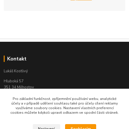
Kontakt
Lukáš Kostlivý
Hluboká 57
351 34 Milhostov
IČO: 03311104
Pro základní funkčnost, zpříjemnění používání webu, analytické
účely a v případě udělení souhlasu také pro účely cílení reklamy
e-mail : objednavky-pendreky@email.cz
využíváme soubory cookies. Nastavení vlastních preferencí
cookies můžete kdykoli upravit odkazem ve spodní části stránek.
Souhlasím
Nastavení