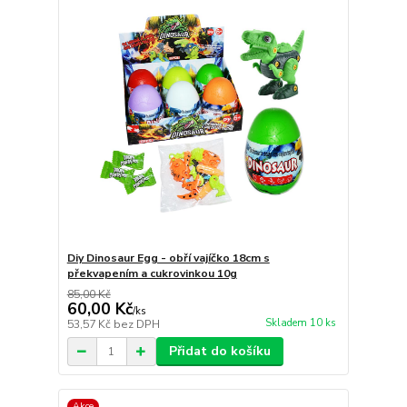
Diy Dinosaur Egg - obří vajíčko 18cm s
překvapením a cukrovinkou 10g
85,00 Kč
60,00 Kč
/
ks
Skladem 10 ks
53,57 Kč
bez DPH
Přidat do košíku
Akce