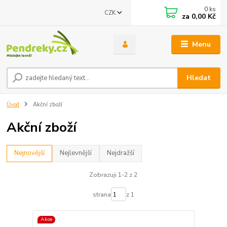
0
ks
CZK
za
0,00 Kč
Menu
Hledat
Úvod
Akční zboží
Akční zboží
Nejnovější
Nejlevnější
Nejdražší
Zobrazuji 1-2 z 2
strana
z 1
Akce