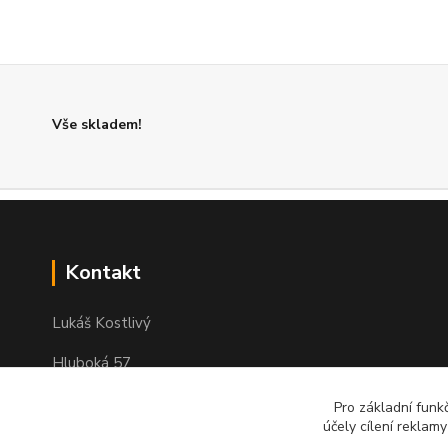
Vše skladem!
Kontakt
Lukáš Kostlivý
Hluboká 57
351 34 Milhostov
Pro základní funk
IČO: 03311104
účely cílení reklam