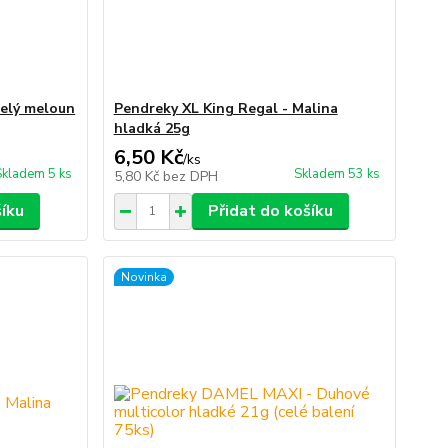
selý meloun
Pendreky XL King Regal - Malina
hladká 25g
6,50 Kč
/
ks
Skladem 5 ks
Skladem 53 ks
5,80 Kč
bez DPH
šíku
Přidat do košíku
Novinka