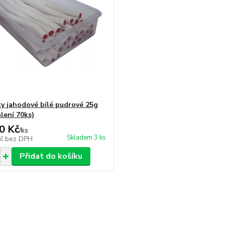
y jahodové bílé pudrové 25g
lení 70ks)
0 Kč
/
ks
Skladem 3 ks
Kč
bez DPH
Přidat do košíku