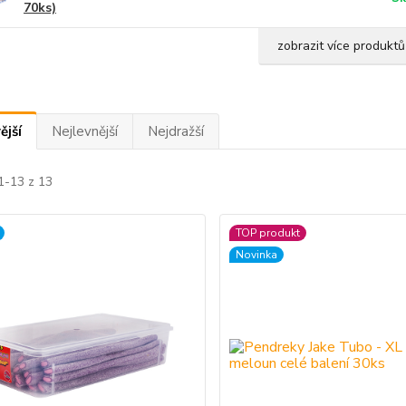
70ks)
zobrazit více produktů
ější
Nejlevnější
Nejdražší
1-13 z 13
TOP produkt
Novinka