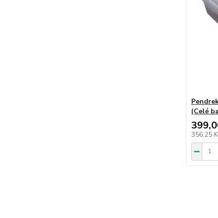
Pendrek
(Celé ba
399,0
356,25 