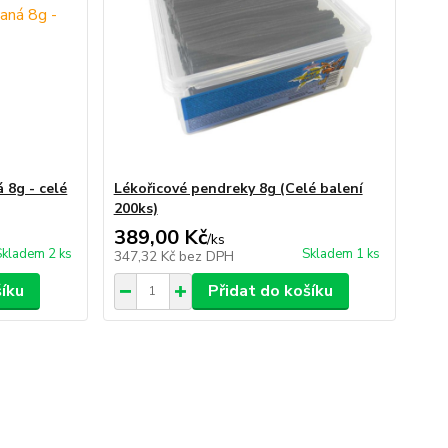
 8g - celé
Lékořicové pendreky 8g (Celé balení
200ks)
389,00 Kč
/
ks
Skladem 2 ks
Skladem 1 ks
347,32 Kč
bez DPH
šíku
Přidat do košíku