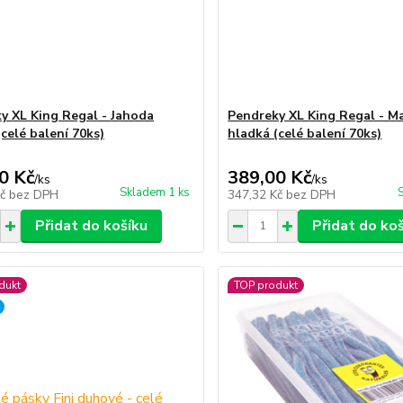
y XL King Regal - Jahoda
Pendreky XL King Regal - M
celé balení 70ks)
hladká (celé balení 70ks)
0 Kč
389,00 Kč
/
ks
/
ks
Skladem 1 ks
Kč
bez DPH
347,32 Kč
bez DPH
Přidat do košíku
Přidat do ko
dukt
TOP produkt