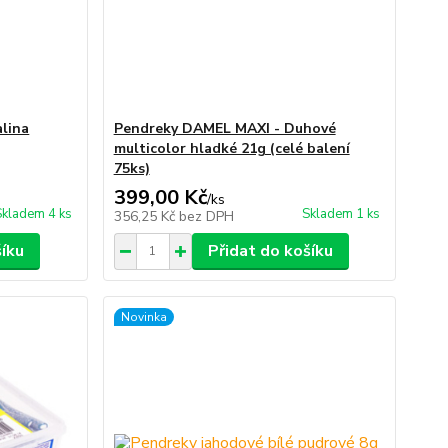
alina
Pendreky DAMEL MAXI - Duhové
multicolor hladké 21g (celé balení
75ks)
399,00 Kč
/
ks
Skladem 4 ks
Skladem 1 ks
356,25 Kč
bez DPH
šíku
Přidat do košíku
Novinka