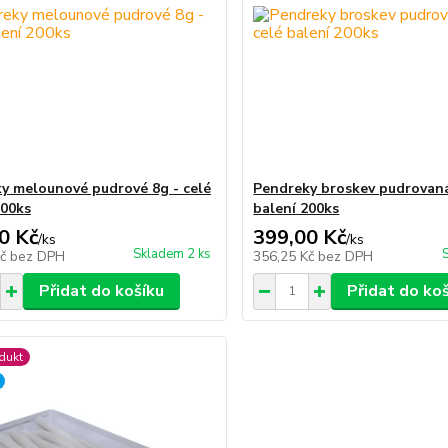
y melounové pudrové 8g - celé
Pendreky broskev pudrovaná
200ks
balení 200ks
0 Kč
399,00 Kč
/
ks
/
ks
Skladem 2 ks
Kč
bez DPH
356,25 Kč
bez DPH
Přidat do košíku
Přidat do ko
dukt