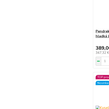
Pendrek
hladká (
389,0
347,32 
TOP pro
Novinka