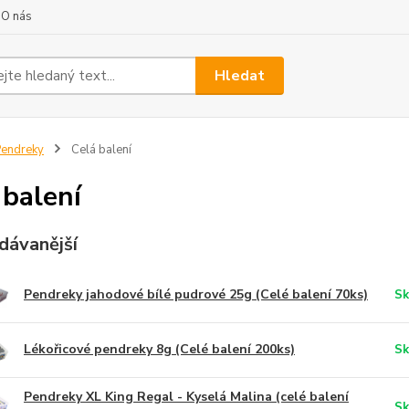
O nás
Hledat
endreky
Celá balení
 balení
dávanější
Pendreky jahodové bílé pudrové 25g (Celé balení 70ks)
Sk
Lékořicové pendreky 8g (Celé balení 200ks)
Sk
Pendreky XL King Regal - Kyselá Malina (celé balení
Sk