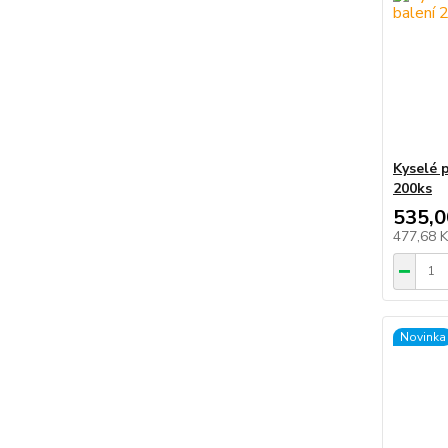
Kyselé p
200ks
535,0
477,68 
Novinka