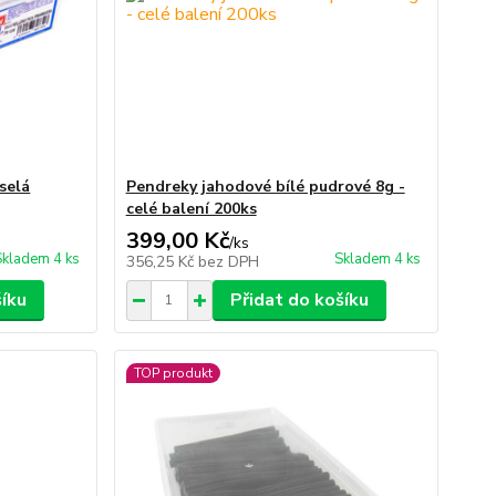
selá
Pendreky jahodové bílé pudrové 8g -
celé balení 200ks
399,00 Kč
/
ks
Skladem 4 ks
Skladem 4 ks
356,25 Kč
bez DPH
šíku
Přidat do košíku
TOP produkt