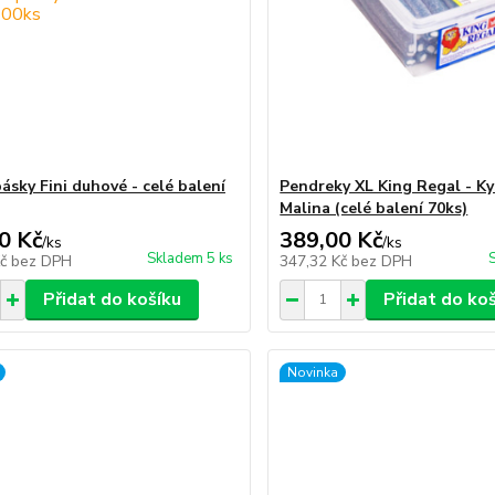
ásky Fini duhové - celé balení
Pendreky XL King Regal - Ky
Malina (celé balení 70ks)
0 Kč
389,00 Kč
/
ks
/
ks
Skladem 5 ks
Kč
bez DPH
347,32 Kč
bez DPH
Přidat do košíku
Přidat do ko
Novinka