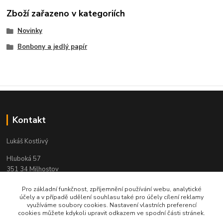
Zboží zařazeno v kategoriích
Novinky
Bonbony a jedlý papír
Kontakt
Lukáš Kostlivý
Hluboká 57
351 34 Milhostov
IČO: 03311104
Pro základní funkčnost, zpříjemnění používání webu, analytické
účely a v případě udělení souhlasu také pro účely cílení reklamy
e-mail : objednavky-pendreky@email.cz
využíváme soubory cookies. Nastavení vlastních preferencí
cookies můžete kdykoli upravit odkazem ve spodní části stránek.