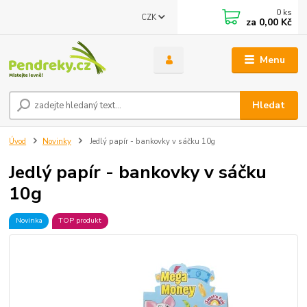
0
ks
CZK
za
0,00 Kč
Menu
Hledat
Úvod
Novinky
Jedlý papír - bankovky v sáčku 10g
Jedlý papír - bankovky v sáčku
10g
Novinka
TOP produkt