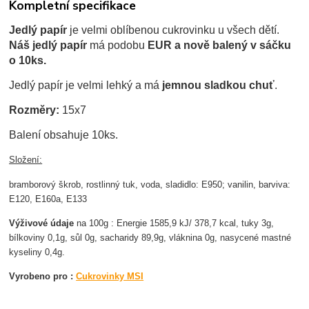
Kompletní specifikace
Jedlý papír
je velmi oblíbenou cukrovinku u všech dětí.
Náš jedlý papír
má podobu
EUR a nově balený v sáčku
o 10ks.
Jedlý papír je velmi lehký a má
jemnou sladkou chuť
.
Rozměry:
15x7
Balení obsahuje 10ks.
Složení:
bramborový škrob, rostlinný tuk, voda, sladidlo: E950; vanilin, barviva:
E120, E160a, E133
Výživové údaje
na 100g : Energie 1585,9 kJ/ 378,7 kcal, tuky 3g,
bílkoviny 0,1g, sůl 0g, sacharidy 89,9g, vláknina 0g, nasycené mastné
kyseliny 0,4g.
Vyrobeno pro :
Cukrovinky MSI