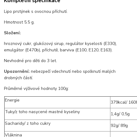
Kompletní specifikace
Lipo prstýnek s ovocnou příchutí.
Hmotnost 5.5 g.
Složení:
hroznový cukr, glukózový sirup, regulátor kyselosti (E330),
emulgátor (E470b), příchutě, barviva (E100, E120, E163).
Nevhodné pro děti do 3 let.
Upozornění:
nebezpečí vdechnutí nebo spolknutí malých
drobných částí.
Průměrné výživové hodnoty 100g:
Energie
379kcal/ 160
Tuky/z toho nasycené mastné kyseliny
1,4g/ 0,5g
Sacharidy/ z toho cukry
92g/ 89g
Vláknina