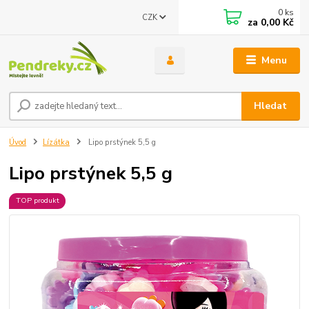
0
ks
CZK
za
0,00 Kč
Menu
Hledat
Úvod
Lízátka
Lipo prstýnek 5,5 g
Lipo prstýnek 5,5 g
TOP produkt