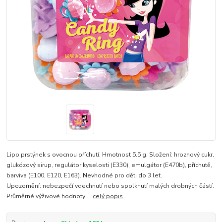
Lipo prstýnek s ovocnou příchutí. Hmotnost 5.5 g. Složení: hroznový cukr,
glukózový sirup, regulátor kyselosti (E330), emulgátor (E470b), příchutě,
barviva (E100, E120, E163). Nevhodné pro děti do 3 let.
Upozornění: nebezpečí vdechnutí nebo spolknutí malých drobných částí.
Průměrné výživové hodnoty ...
celý popis