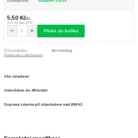
Dostupnost
Skladem 100 ks
5,50 Kč
/
ks
4,91 Kč
bez DPH
Přidat do košíku
Číslo produktu:
Bm Holding
Hlídat cenu / dostupnost
Vše skladem!
Odesíláme do 48 hodin!
Doprava zdarma při objednávce nad 699 Kč