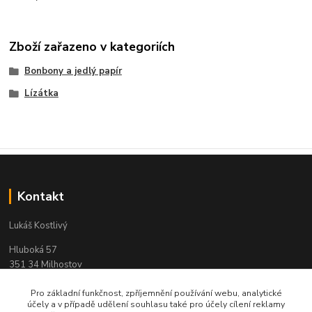
Zboží zařazeno v kategoriích
Bonbony a jedlý papír
Lízátka
Kontakt
Lukáš Kostlivý
Hluboká 57
351 34 Milhostov
IČO: 03311104
Pro základní funkčnost, zpříjemnění používání webu, analytické
účely a v případě udělení souhlasu také pro účely cílení reklamy
e-mail : objednavky-pendreky@email.cz