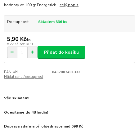
hodnoty ve 100 g: Energetick...
celý popis
Dostupnost
Skladem 336 ks
5,90 Kč
/
ks
5,27 Kč
bez DPH
Přidat do košíku
EAN kód:
8437007491333
Hlídat cenu / dostupnost
Vše skladem!
Odesíláme do 48 hodin!
Doprava zdarma při objednávce nad 699 Kč