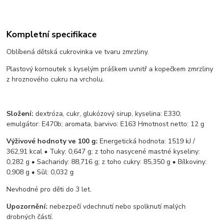
Kompletní specifikace
Oblíbená dětská cukrovinka ve tvaru zmrzliny.
Plastový kornoutek s kyselým práškem uvnitř a kopečkem zmrzliny
z hroznového cukru na vrcholu.
Složení:
dextróza, cukr, glukózový sirup, kyselina: E330;
emulgátor: E470b; aromata, barvivo: E163 Hmotnost netto: 12 g
Výživové hodnoty ve 100 g:
Energetická hodnota: 1519 kJ /
362,91 kcal • Tuky: 0,647 g; z toho nasycené mastné kyseliny:
0,282 g • Sacharidy: 88,716 g; z toho cukry: 85,350 g • Bílkoviny:
0,908 g • Sůl: 0,032 g
Nevhodné pro děti do 3 let.
Upozornění:
nebezpečí vdechnutí nebo spolknutí malých
drobných částí.