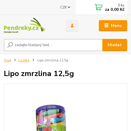
0
ks
CZK
za
0,00 Kč
Menu
Hledat
Úvod
Lízátka
Lipo zmrzlina 12,5g
Lipo zmrzlina 12,5g