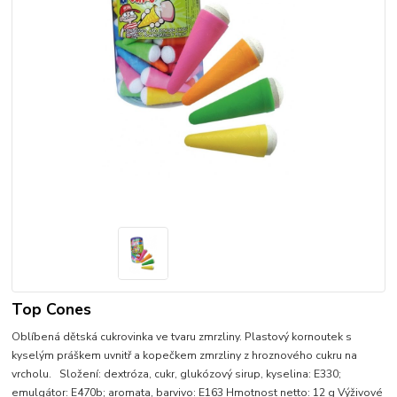
Top Cones
Oblíbená dětská cukrovinka ve tvaru zmrzliny. Plastový kornoutek s
kyselým práškem uvnitř a kopečkem zmrzliny z hroznového cukru na
vrcholu. Složení: dextróza, cukr, glukózový sirup, kyselina: E330;
emulgátor: E470b; aromata, barvivo: E163 Hmotnost netto: 12 g Výživové