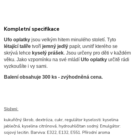
Kompletní specifikace
Ufo oplatky
jsou velkým hitem minulého století. Tyto
létající talíře
tvoří
jemný jedlý
papír, uvnitř kterého se
skrývá lehce
kyselý prášek
. Jsou určeny pro děti v každém
věku. Jako vzpomínku na své mládí
Ufo oplatky
určitě rádi
vyzkoušíte i vy sami.
Balení obsahuje 300 ks - zvýhodněná cena.
Složení:
kukuřičný škrob, dextróza, cukr, regulátor kyselosti: kyselina
jablečná, kyselina citrónová, hydrouhličitan sodný. Emulgátor:
sojový lecitin. Barviva: E322, E132, E551. Přírodní aroma