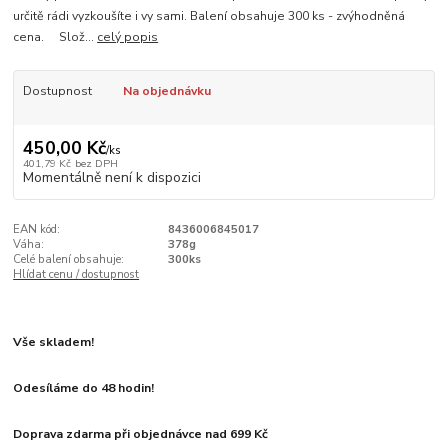
určitě rádi vyzkoušíte i vy sami. Balení obsahuje 300 ks - zvýhodněná
cena. Slož...
celý popis
Dostupnost
Na objednávku
450,00 Kč
/
ks
401,79 Kč
bez DPH
Momentálně není k dispozici
EAN kód:
8436006845017
Váha:
378g
Celé balení obsahuje:
300ks
Hlídat cenu / dostupnost
Vše skladem!
Odesíláme do 48 hodin!
Doprava zdarma při objednávce nad 699 Kč