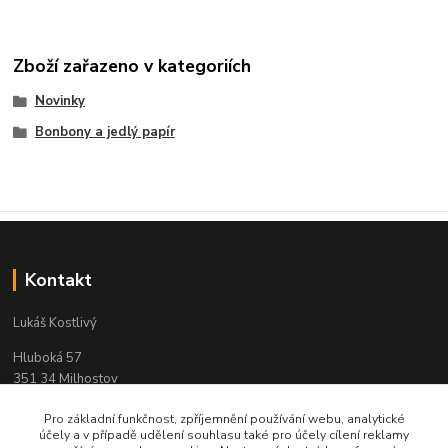
Zboží zařazeno v kategoriích
Novinky
Bonbony a jedlý papír
Kontakt
Lukáš Kostlivý
Hluboká 57
351 34 Milhostov
IČO: 03311104
Pro základní funkčnost, zpříjemnění používání webu, analytické
účely a v případě udělení souhlasu také pro účely cílení reklamy
e-mail : objednavky-pendreky@email.cz