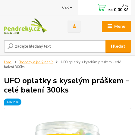
0
ks
CZK
za
0,00 Kč
Menu
Hledat
Úvod
Bonbony a jedlý papír
UFO oplatky s kyselým práškem - celé
balení 300ks
UFO oplatky s kyselým práškem -
celé balení 300ks
Novinka