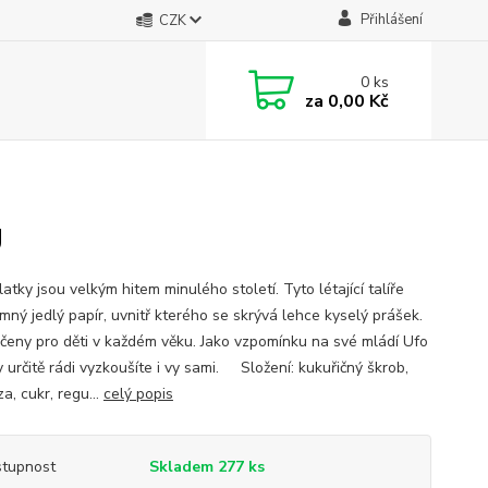
Přihlášení
CZK
0
ks
za
0,00 Kč
g
atky jsou velkým hitem minulého století. Tyto létající talíře
emný jedlý papír, uvnitř kterého se skrývá lehce kyselý prášek.
rčeny pro děti v každém věku. Jako vzpomínku na své mládí Ufo
 určitě rádi vyzkoušíte i vy sami. Složení: kukuřičný škrob,
a, cukr, regu...
celý popis
tupnost
Skladem 277 ks