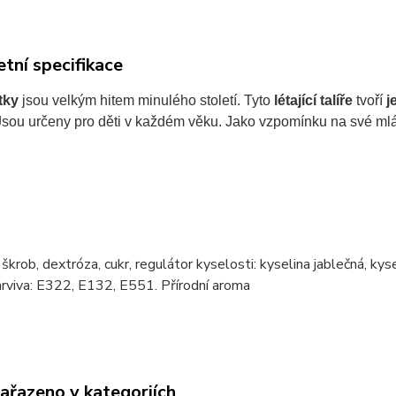
tní specifikace
tky
jsou velkým hitem minulého století. Tyto
létající talíře
tvoří
j
 Jsou určeny pro děti v každém věku. Jako vzpomínku na své ml
 škrob, dextróza, cukr, regulátor kyselosti: kyselina jablečná, kys
Barviva: E322, E132, E551. Přírodní aroma
zařazeno v kategoriích