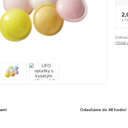
2,
1,79
EAN kó
Hlídat 
dem!
Odesíláme do 48 hodin!