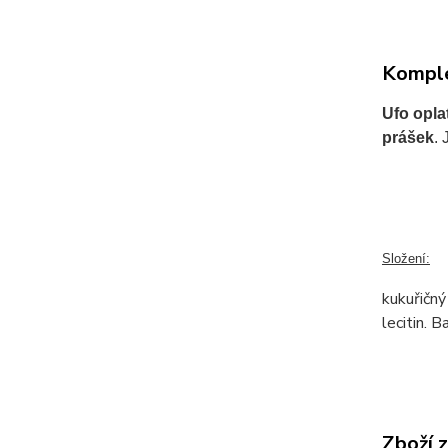
Komple
Ufo opla
prášek
.
Složení:
kukuřičný
lecitin. 
Zboží 