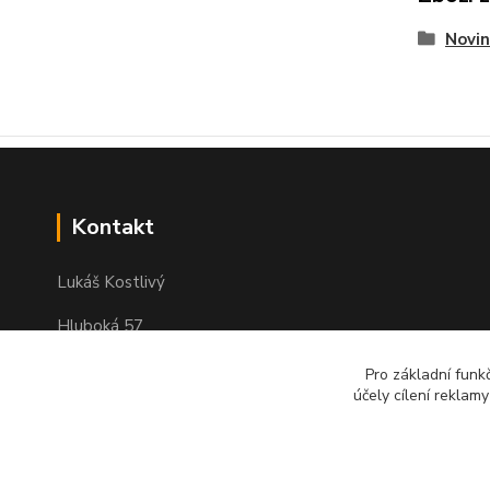
Novin
Kontakt
Lukáš Kostlivý
Hluboká 57
351 34 Milhostov
Pro základní funk
IČO: 03311104
účely cílení reklam
e-mail : objednavky-pendreky@email.cz