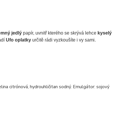
emný jedlý
papír, uvnitř kterého se skrývá lehce
kyselý
ádí
Ufo oplatky
určitě rádi vyzkoušíte i vy sami.
elina citrónová, hydrouhličitan sodný. Emulgátor: sojový