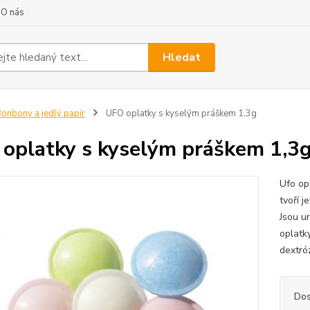
O nás
Hledat
onbony a jedlý papír
UFO oplatky s kyselým práškem 1,3g
oplatky s kyselým práškem 1,3
Ufo opl
tvoří j
Jsou u
oplatky
dextróz
Dos