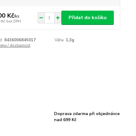
00 Kč
/
ks
Přidat do košíku
 Kč
bez DPH
d:
8436006845017
Váha:
1,3g
cenu / dostupnost
Doprava zdarma při objednávce
nad 699 Kč