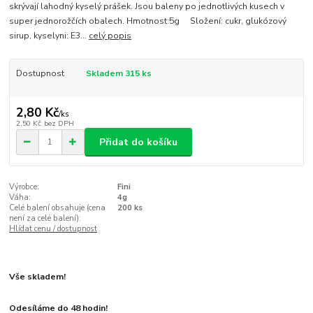
skrývají lahodný kyselý prášek. Jsou baleny po jednotlivých kusech v
super jednorožčích obalech. Hmotnost:5g Složení: cukr, glukózový
sirup, kyselyni: E3...
celý popis
Dostupnost
Skladem 315 ks
2,80 Kč
/
ks
2,50 Kč
bez DPH
Přidat do košíku
Výrobce:
Fini
Váha:
4g
Celé balení obsahuje (cena
200 ks
není za celé balení):
Hlídat cenu / dostupnost
Vše skladem!
Odesíláme do 48 hodin!