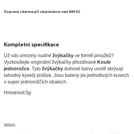
Doprava zdarma při objednávce nad 699 Kč
Kompletní specifikace
Už vás omrzely nudné
žvýkačky
ve formě proužků?
Vyzkoušejte originální žvýkačky přezdívané
Koule
jednorožce
. Tyto
žvýkačky
duhové barvy uvnitř skrývají
lahodný kyselý prášek. Jsou baleny po jednotlivých kusech
v super jednorožčích obalech.
Hmotnost:5g
Složení: