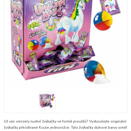
Už vás omrzely nudné žvýkačky ve formě proužků? Vyzkoušejte originální
žvýkačky přezdívané Koule jednorožce. Tyto žvýkačky duhové barvy uvnitř