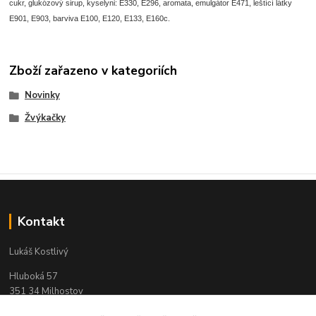
cukr, glukózový sirup, kyselyni: E330, E296, aromata, emulgátor E471, leštící látky
E901, E903, barviva E100, E120, E133, E160c.
Zboží zařazeno v kategoriích
Novinky
Žvýkačky
Kontakt
Lukáš Kostlivý
Hluboká 57
351 34 Milhostov
IČO: 03311104