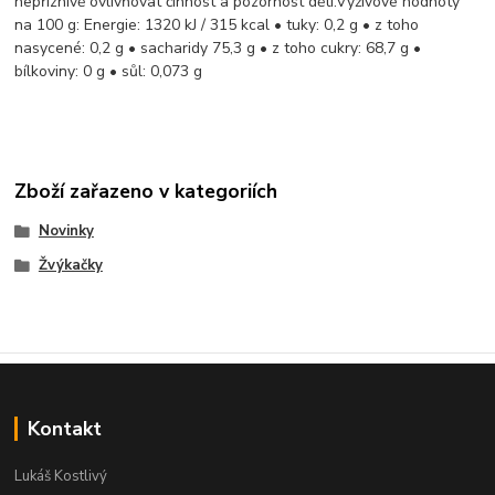
nepříznivě ovlivňovat činnost a pozornost dětí.Výživové hodnoty
na 100 g: Energie: 1320 kJ / 315 kcal • tuky: 0,2 g • z toho
nasycené: 0,2 g • sacharidy 75,3 g • z toho cukry: 68,7 g •
bílkoviny: 0 g • sůl: 0,073 g
Zboží zařazeno v kategoriích
Novinky
Žvýkačky
Kontakt
Lukáš Kostlivý