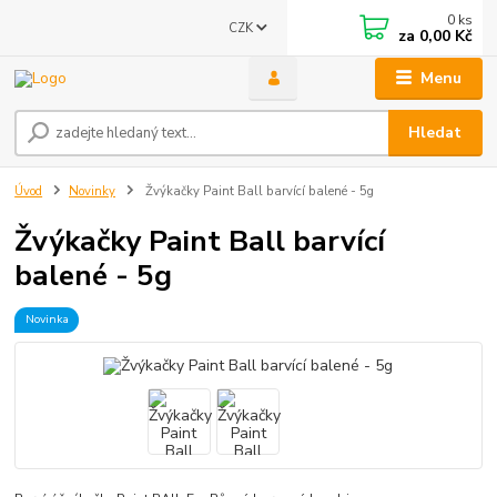
0
ks
CZK
za
0,00 Kč
Menu
Hledat
Úvod
Novinky
Žvýkačky Paint Ball barvící balené - 5g
Žvýkačky Paint Ball barvící
balené - 5g
Novinka