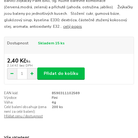
Barvící žvýkačky Paint BAll, 5g. Různé barevné kombinace
(červená,modrá, zelená) a příchutě (jahoda, ostružina, jablko). Žvýkačky
jsou baleny po jednotlivých kusech. Složení: cukr, gumová báze,
glukózový sirup, kyselina: E330; dextróza, částečně ztužený kokosový
olej, aromata, antioxidanty: E32...
celý popis
Dostupnost
Skladem 15 ks
2,40 Kč
/
ks
2,14 Kč
bez DPH
Přidat do košíku
EAN kód:
8590311102569
Výrobce:
Fini
Váha:
4g
Celé balení obsahuje (cena
200 ks
není za celé balení):
Hlídat cenu / dostupnost
Vše skladem!