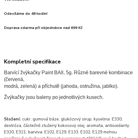
Odesíláme do 48 hodin!
Doprava zdarma při objednávce nad 699 Kč
Kompletní specifikace
Barvící žvýkačky Paint BAll, 5g. Různé barevné kombinace
(červená,
modrá, zelená) a příchutě (jahoda, ostružina, jablko).
Žvýkačky jsou baleny po jednotlivých kusech.
Složení:
cukr, gumová báze, glukózový sirup, kyselina: E330;
dextróza, částečně ztužený kokosový olej, aromata, antioxidanty:
E320, E321; barviva: E102, E129, E133. E102, E129 mohou