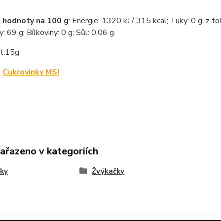
 hodnoty na 100 g
: Energie: 1320 kJ / 315 kcal; Tuky: 0 g; z t
: 69 g; Bílkoviny: 0 g; Sůl: 0,06 g.
t:15g
:
Cukrovinky MSI
zařazeno v kategoriích
ky
Žvýkačky