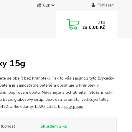
Přihlášení
CZK
0
ks
za
0,00 Kč
ky 15g
te se obejít bez hranolek? Tak to vás zaujmou tyto žvýkačky.
balení je samostatně balené a obsahuje 5 hranolek v
álním papírovém obalu. Neváhejte a ochutnejte Složení: cukr,
báze, glukózový sirup, dextróza, aromata, zvlhčující látky:
422; antioxidanty: E320, E321; b...
celý popis
tupnost
Skladem 2 ks