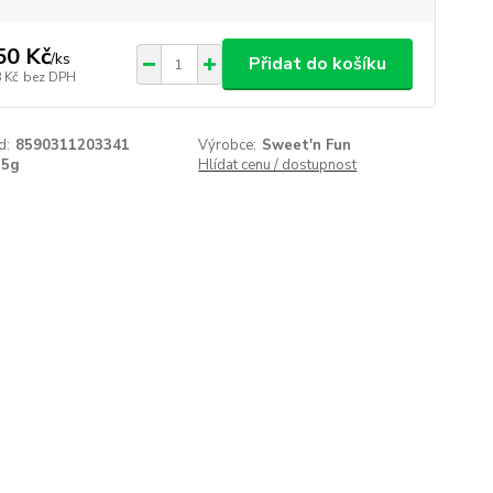
50 Kč
/
ks
Přidat do košíku
 Kč
bez DPH
d:
8590311203341
Výrobce:
Sweet'n Fun
15g
Hlídat cenu / dostupnost