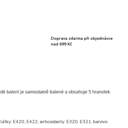
Doprava zdarma při objednávce
nad 699 Kč
ždé balení je samostatně balené a obsahuje 5 hranolek
í látky: E420, E422; antioxidanty: E320, E321; barvivo: