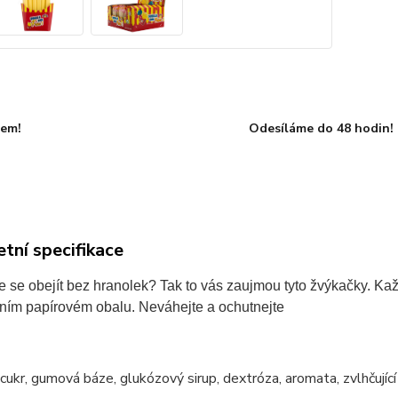
dem!
Odesíláme do 48 hodin!
tní specifikace
 se obejít bez hranolek? Tak to vás zaujmou tyto žvýkačky. Ka
lním papírovém obalu. Neváhejte a ochutnejte
cukr, gumová báze, glukózový sirup, dextróza, aromata, zvlhčujíc