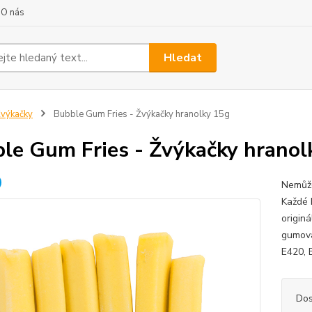
O nás
Hledat
výkačky
Bubble Gum Fries - Žvýkačky hranolky 15g
le Gum Fries - Žvýkačky hranol
Nemůže
Každé 
origin
gumová 
E420, E
Dos