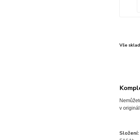
Vše skla
Komple
Nemůžete
v originá
Složení: