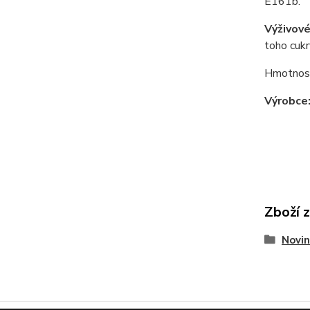
E161b.
Výživové
toho cukry
Hmotnos
Výrobce
Zboží 
Novin