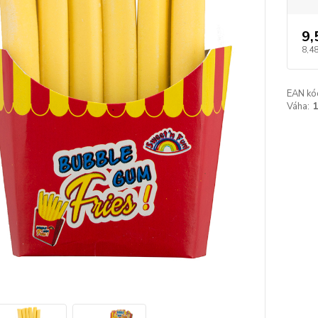
9,
8,48
EAN kó
Váha: