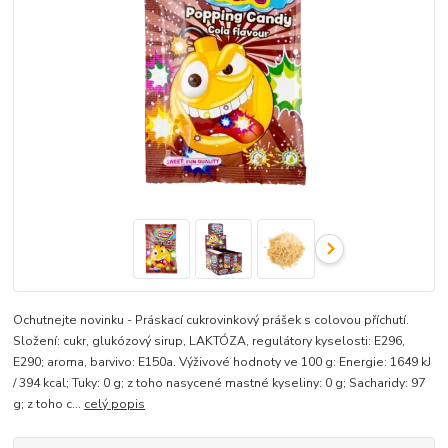
Ochutnejte novinku - Práskací cukrovinkový prášek s colovou příchutí.
Složení: cukr, glukózový sirup, LAKTÓZA, regulátory kyselosti: E296,
E290; aroma, barvivo: E150a. Výživové hodnoty ve 100 g: Energie: 1649 kJ
/ 394 kcal; Tuky: 0 g; z toho nasycené mastné kyseliny: 0 g; Sacharidy: 97
g; z toho c...
celý popis