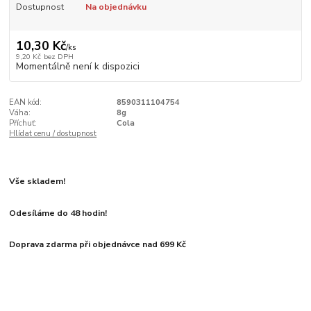
Dostupnost
Na objednávku
10,30 Kč
/
ks
9,20 Kč
bez DPH
Momentálně není k dispozici
EAN kód:
8590311104754
Váha:
8g
Příchuť:
Cola
Hlídat cenu / dostupnost
Vše skladem!
Odesíláme do 48 hodin!
Doprava zdarma při objednávce nad 699 Kč