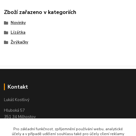
Zboží zařazeno v kategoriích
Novinky
Lízátka
Žvýkačky
Kontakt
Lukáš Kostlivý
Hluboká 57
351 34 Milhostov
IČO: 03311104
Pro základní funkčnost, zpříjemnění používání webu, analytické
účely a v případě udělení souhlasu také pro účely cílení reklamy