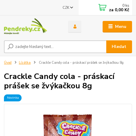
0
ks
CZK
za
0,00 Kč
Menu
Hledat
Úvod
Lízátka
Crackle Candy cola - práskací prášek se žvýkačkou 8g
Crackle Candy cola - práskací
prášek se žvýkačkou 8g
Novinka