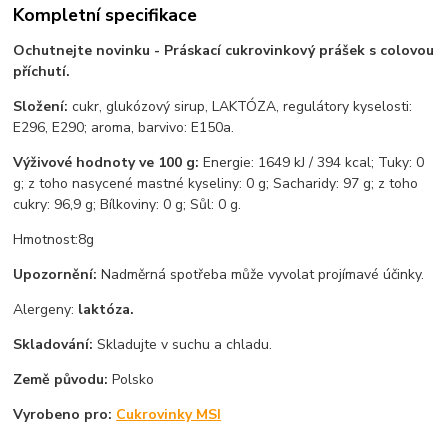
Kompletní specifikace
Ochutnejte novinku - Práskací cukrovinkový prášek s colovou
příchutí.
Složení:
cukr, glukózový sirup, LAKTÓZA, regulátory kyselosti:
E296, E290; aroma, barvivo: E150a.
Výživové hodnoty ve 100 g:
Energie: 1649 kJ / 394 kcal; Tuky: 0
g; z toho nasycené mastné kyseliny: 0 g; Sacharidy: 97 g; z toho
cukry: 96,9 g; Bílkoviny: 0 g; Sůl: 0 g.
Hmotnost:8g
Upozornění:
Nadměrná spotřeba může vyvolat projímavé účinky.
Alergeny:
laktóza.
Skladování:
Skladujte v suchu a chladu.
Země původu:
Polsko
Vyrobeno pro:
Cukrovinky MSI