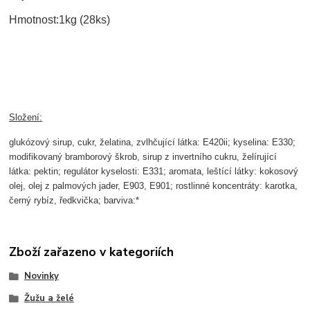
Hmotnost:1kg (28ks)
Složení:
glukózový sirup, cukr, želatina, zvlhčující látka: E420ii; kyselina: E330;
modifikovaný bramborový škrob, sirup z invertního cukru, želírující
látka: pektin; regulátor kyselosti: E331; aromata, leštící látky: kokosový
olej, olej z palmových jader, E903, E901; rostlinné koncentráty: karotka,
černý rybíz, ředkvička; barviva:*
Zboží zařazeno v kategoriích
Novinky
Žužu a želé