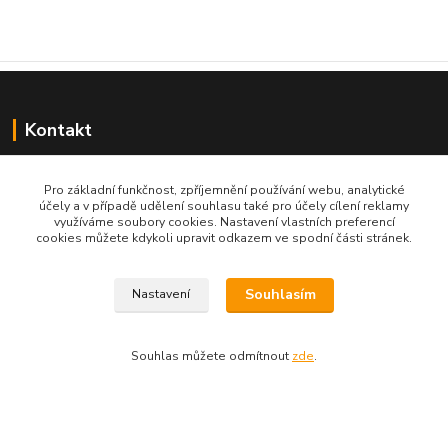
Kontakt
Lukáš Kostlivý
Pro základní funkčnost, zpříjemnění používání webu, analytické
účely a v případě udělení souhlasu také pro účely cílení reklamy
Hluboká 57
využíváme soubory cookies. Nastavení vlastních preferencí
351 34 Milhostov
cookies můžete kdykoli upravit odkazem ve spodní části stránek.
IČO: 03311104
e-mail : objednavky-pendreky@email.cz
Souhlasím
Nastavení
Souhlas můžete odmítnout
zde
.