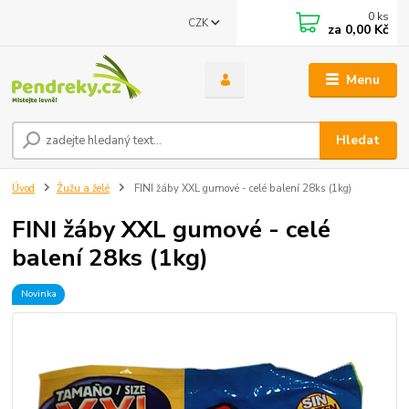
0
ks
CZK
za
0,00 Kč
Menu
Hledat
Úvod
Žužu a želé
FINI žáby XXL gumové - celé balení 28ks (1kg)
FINI žáby XXL gumové - celé
balení 28ks (1kg)
Novinka