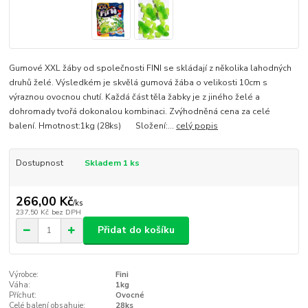
Gumové XXL žáby od společnosti FINI se skládají z několika lahodných
druhů želé. Výsledkém je skvělá gumová žába o velikosti 10cm s
výraznou ovocnou chutí. Každá část těla žabky je z jiného želé a
dohromady tvořá dokonalou kombinaci. Zvýhodněná cena za celé
balení. Hmotnost:1kg (28ks) Složení:...
celý popis
Dostupnost
Skladem 1 ks
266,00 Kč
/
ks
237,50 Kč
bez DPH
Přidat do košíku
Výrobce:
Fini
Váha:
1kg
Příchuť:
Ovocné
Celé balení obsahuje:
28ks