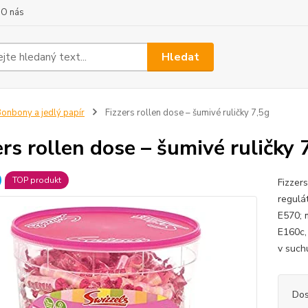
O nás
Hledat
onbony a jedlý papír
Fizzers rollen dose – šumivé ruličky 7,5g
ers rollen dose – šumivé ruličky 
TOP produkt
Fizzers
regulát
E570; 
E160c, 
v suchu
Dos