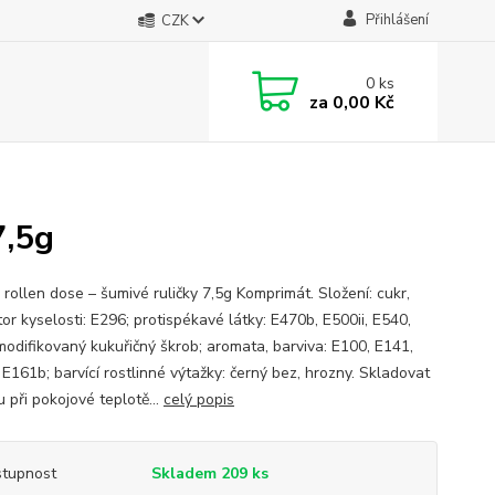
Přihlášení
CZK
0
ks
za
0,00 Kč
7,5g
 rollen dose – šumivé ruličky 7,5g Komprimát. Složení: cukr,
or kyselosti: E296; protispékavé látky: E470b, E500ii, E540,
modifikovaný kukuřičný škrob; aromata, barviva: E100, E141,
E161b; barvící rostlinné výtažky: černý bez, hrozny. Skladovat
 při pokojové teplotě...
celý popis
tupnost
Skladem 209 ks