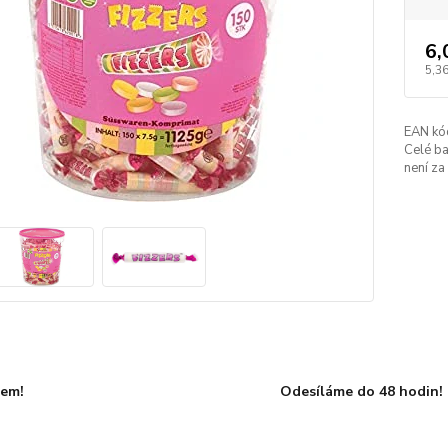
6,
5,36
EAN kó
Celé ba
není za 
dem!
Odesíláme do 48 hodin!