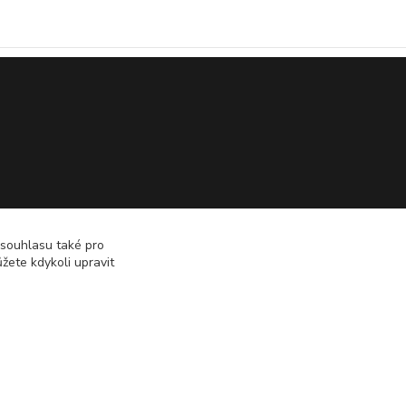
 souhlasu také pro
žete kdykoli upravit
Vytvořeno na
Eshop-rychle.cz