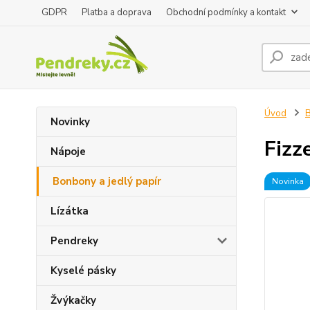
GDPR
Platba a doprava
Obchodní podmínky a kontakt
Úvod
B
Novinky
Fizz
Nápoje
Bonbony a jedlý papír
Novinka
Lízátka
Pendreky
Kyselé pásky
Žvýkačky