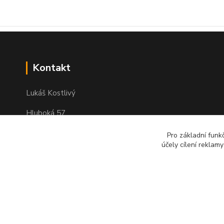
Kontakt
Lukáš Kostlivý
Hluboká 57
351 34 Milhostov
Pro základní funk
IČO: 03311104
účely cílení reklam
e-mail : objednavky-pendreky@email.cz