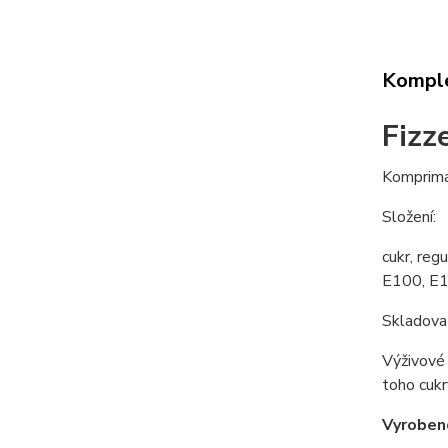
Komple
Fizz
Komprimá
Složení:
cukr, reg
E100, E14
Skladovat
Výživové 
toho cukry
Vyroben