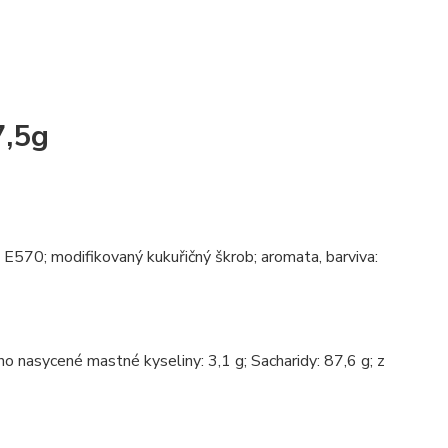
7,5g
 E570; modifikovaný kukuřičný škrob; aromata, barviva:
ho nasycené mastné kyseliny: 3,1 g; Sacharidy: 87,6 g; z