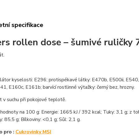
tní specifikace
ers rollen dose – šumivé ruličky 
t.
ulátor kyselosti: E296; protispékavé látky: E470b, E500ii, E540,
1, E160c, E161b; barvící rostlinné výtažky: černý bez, hrozny.
 v suchu při pokojové teplotě.
hodnoty na 100 g: Energie: 1665 kJ / 392 kcal; Tuky: 3,1 g; z to
: 85,5 g; Bílkoviny: <0,1 g; Sůl: 2,1 g.
o pro :
Cukrovinky MSI