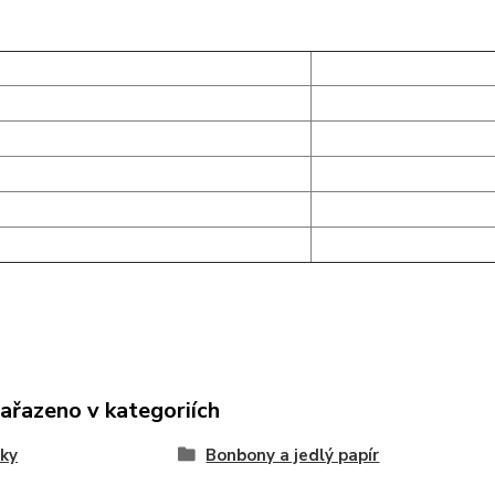
zařazeno v kategoriích
ky
Bonbony a jedlý papír