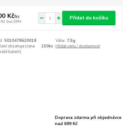
00 Kč
/
ks
Přidat do košíku
 Kč
bez DPH
d:
5010478620018
Váha:
7,5g
lení obsahuje (cena
150ks
Hlídat cenu / dostupnost
celé balení):
Doprava zdarma při objednávce
nad 699 Kč