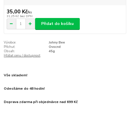
35,00 Kč
/
ks
31,25 Kč
bez DPH
Přidat do košíku
Výrobce:
Johny Bee
Příchuť:
Ovocné
Obsah:
45g
Hlídat cenu / dostupnost
Vše skladem!
Odesíláme do 48 hodin!
Doprava zdarma při objednávce nad 699 Kč