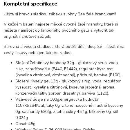
Kompletní specifikace
Užijte si hravou sladkou zábavu s Johny Bee želé hranolkami!
V každém balení najdete měkké ovocné želé hranolky, které si
můžete namáčet do lahodného ovocného gelu a vytvořit tak
originální chuťový zážitek.
Barevná a veselá sladkost, která potěší děti i dospělé – ideální na
cesty, oslavy nebo jen tak pro radost.
Složení:Želatinový bonbony 32g - glukózový sirup, voda,
cukr, zahušťovadla (E440, E1442), regulátor kyselosti
(kyselina citrónová, citrát sodný), příchutě, barviva (E100),
Složeni: Kyselý gel 13g - glukozový sirup, voda, regulátor
kyselosti: kyselina citrónová, kyselina jablečná, aroma,
konzervační látky(sorban draselný), barviva (E120),
Výživové údaje na 100g:energetická hodnota
1187KJ/284Kcal, tuky 0g, z toho nasycené mastné kyseliny
0g, sacharidy 69,3g, z toho cukry 45,4g, bilkoviny 0g, sůl
0,024g
Obsah:45g
Výrobce: Polna 7, 26-026 Morawica, Polsko