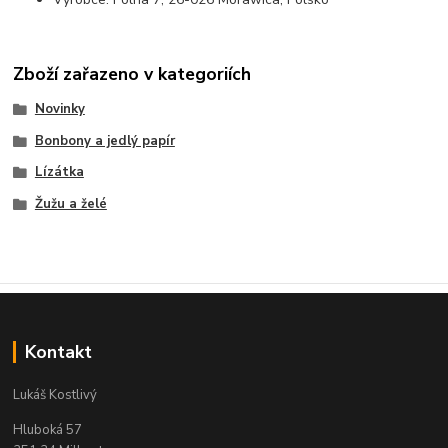
Zboží zařazeno v kategoriích
Novinky
Bonbony a jedlý papír
Lízátka
Žužu a želé
Kontakt
Lukáš Kostlivý
Hluboká 57