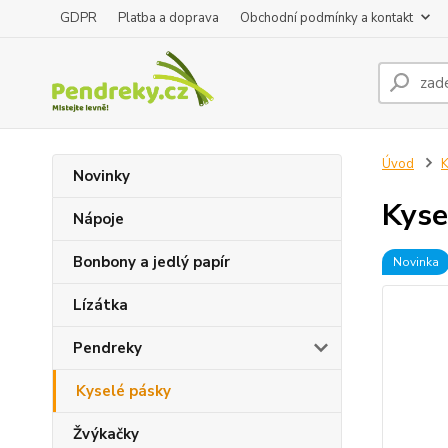
GDPR
Platba a doprava
Obchodní podmínky a kontakt
Úvod
K
Novinky
Kyse
Nápoje
Bonbony a jedlý papír
Novinka
Lízátka
Pendreky
Kyselé pásky
Žvýkačky