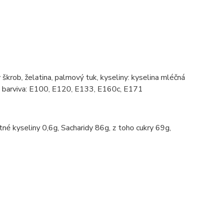
ý škrob, želatina, palmový tuk, kyseliny: kyselina mléčná
l, barviva: E100, E120, E133, E160c, E171
né kyseliny 0,6g, Sacharidy 86g, z toho cukry 69g,