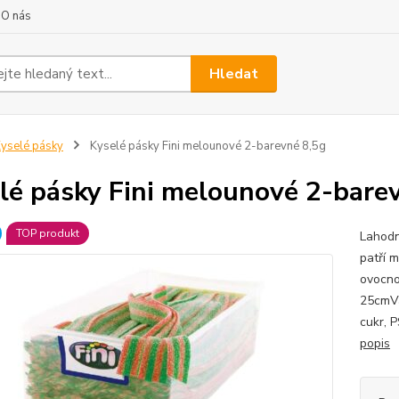
O nás
Hledat
yselé pásky
Kyselé pásky Fini melounové 2-barevné 8,5g
lé pásky Fini melounové 2-bare
TOP produkt
Lahodn
patří m
ovocno
25cmVá
cukr, 
popis