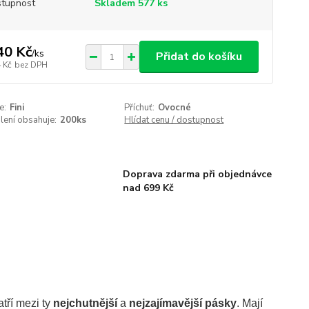
tupnost
Skladem 577 ks
40 Kč
/
ks
Přidat do košíku
 Kč
bez DPH
e:
Fini
Příchuť:
Ovocné
lení obsahuje:
200ks
Hlídat cenu / dostupnost
Doprava zdarma při objednávce
nad 699 Kč
tří mezi ty
nejchutnější
a
nejzajímavější pásky
. Mají