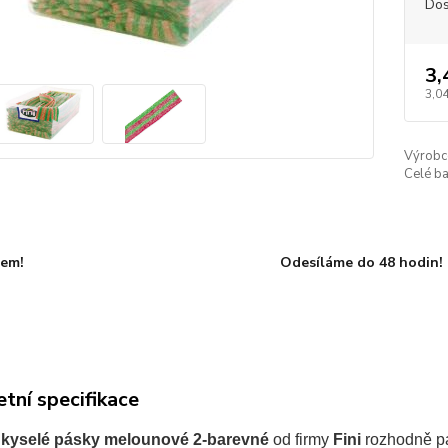
Dos
3,
3,04
Výrobc
Celé ba
dem!
Odesíláme do 48 hodin!
tní specifikace
kyselé pásky melounové 2-barevné
od firmy
Fini
rozhodně pa