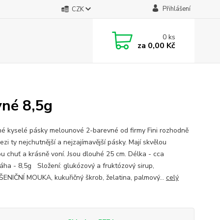
Přihlášení
CZK
0
ks
za
0,00 Kč
vné 8,5g
é kyselé pásky melounové 2-barevné od firmy Fini rozhodně
ezi ty nejchutnější a nejzajímavější pásky. Mají skvělou
u chuť a krásně voní. Jsou dlouhé 25 cm. Délka - cca
ha - 8,5g Složení: glukózový a fruktózový sirup,
PŠENIČNÍ MOUKA, kukuřičný škrob, želatina, palmový...
celý