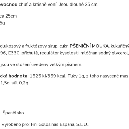
ovocnou
chuť a krásně voní. Jsou dlouhé 25 cm.
cca 25cm
5g
glukózový a fruktózový sirup, cukr,
PŠENIČNÍ MOUKA
, kukuřičn
6, E330, příchutě, regulátor kyselosti: mléčnan sodný glycero
 jsou ve složení uvedeny velkým písmem.
ická hodnota:
1525 kJ/359 kcal, Tuky 1g, z toho nasycené mast
 1,5g, sůl 0,2g
: Španělsko
 Vyrobeno pro: Fini Golosinas Espana, S.L.U..