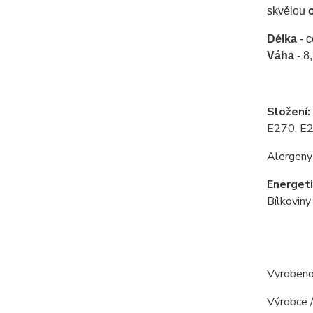
skvělou
Délka
- 
Váha -
8,
Složení:
E270, E29
Alergeny
Energet
Bílkoviny
Vyrobeno
Výrobce /