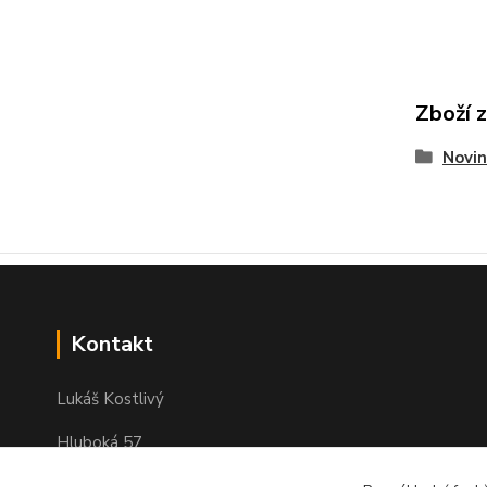
Zboží 
Novin
Kontakt
Lukáš Kostlivý
Hluboká 57
351 34 Milhostov