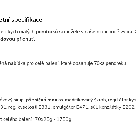
tní specifikace
asických malých
pendreků
si můžete v našem obchodě vybrat
odovou příchuť.
ná nabídka pro celé balení, které obsahuje 70ks pendreků
kózový sirup,
pšeničná mouka
, modifikovaný škrob, regulátor ky
1, reg. kyselosti E331, emulgátor E471, sůl, konz.látky E202, 
 celého balení : 70x25g - 1750g