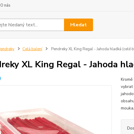
O nás
Hledat
endreky
Celá balení
Pendreky XL King Regal - Jahoda hladká (celé b
reky XL King Regal - Jahoda hla
Kromě 
vybrat
jahodo
obsahu
mouka,
Dos