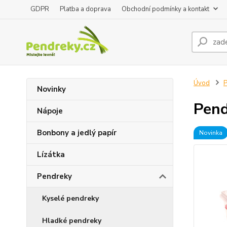
GDPR
Platba a doprava
Obchodní podmínky a kontakt
Úvod
P
Novinky
Pend
Nápoje
Bonbony a jedlý papír
Novinka
Lízátka
Pendreky
Kyselé pendreky
Hladké pendreky