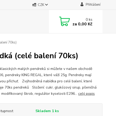
Přihlášení
CZK
0
ks
za
0,00 Kč
alení 70ks)
dká (celé balení 70ks)
klasických malých pendreků si můžete v našem obchodě
 XL pendreky KING REGAL, které váží 25g. Pendreky mají
vou příchuť. Zvýhodněná nabídka pro celé balení, které
je 70ks pendreků Složení: cukr, glukózový sirup, pšeničná
 modifikovaný škrob, regulátor kyselosti E296...
celý popis
tupnost
Skladem 1 ks