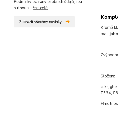
Podmínky ochrany osobních údajů jsou
nutnou s...
číst celé
Komple
Zobrazit všechny novinky
Kromě kl
mají
jah
Zvýhodně
Složení:
cukr, glu
E334, E33
Hmotnost