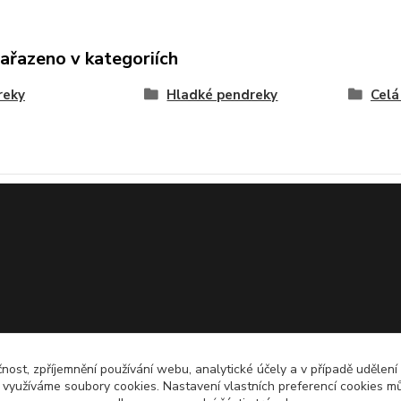
zařazeno v kategoriích
reky
Hladké pendreky
Celá
čnost, zpříjemnění používání webu, analytické účely a v případě udělení
y využíváme soubory cookies. Nastavení vlastních preferencí cookies mů