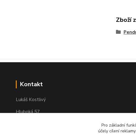
Zboží 
Pend
Kontakt
Lukáš Kostlivý
Hluboká 57
351 34 Milhostov
Pro základní funk
IČO: 03311104
účely cílení reklam