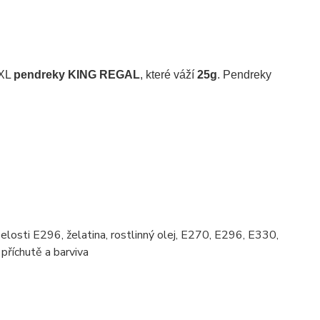
 XL
pendreky KING REGAL
, které váží
25g
. Pendreky
selosti E296, želatina, rostlinný olej, E270, E296, E330,
příchutě a barviva