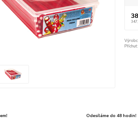
38
347
Výrobc
Příchuť:
dem!
Odesíláme do 48 hodin!