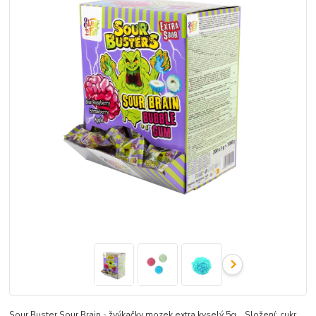
Sour Buster Sour Brain - žvýkačky mozek extra kyselý 5g Složení: cukr,