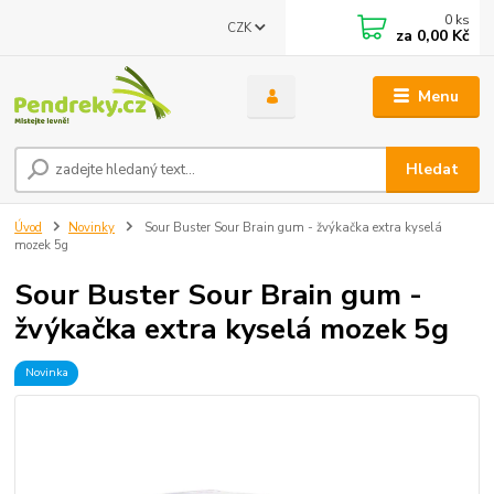
0
ks
CZK
za
0,00 Kč
Menu
Hledat
Úvod
Novinky
Sour Buster Sour Brain gum - žvýkačka extra kyselá
mozek 5g
Sour Buster Sour Brain gum -
žvýkačka extra kyselá mozek 5g
Novinka