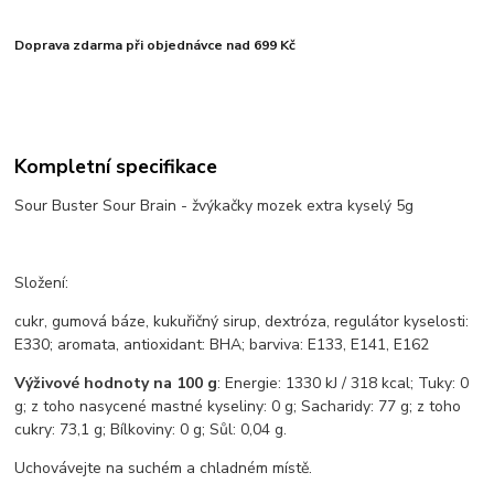
Doprava zdarma při objednávce nad 699 Kč
Kompletní specifikace
Sour Buster Sour Brain - žvýkačky mozek extra kyselý 5g
Složení:
cukr, gumová báze, kukuřičný sirup, dextróza, regulátor kyselosti:
E330; aromata, antioxidant: BHA; barviva: E133, E141, E162
Výživové hodnoty na 100 g
: Energie: 1330 kJ / 318 kcal; Tuky: 0
g; z toho nasycené mastné kyseliny: 0 g; Sacharidy: 77 g; z toho
cukry: 73,1 g; Bílkoviny: 0 g; Sůl: 0,04 g.
Uchovávejte na suchém a chladném místě.