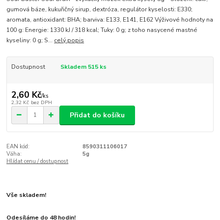
gumová báze, kukuřičný sirup, dextróza, regulátor kyselosti: E330;
aromata, antioxidant: BHA; barviva: E133, E141, E162 Výživové hodnoty na
100 g: Energie: 1330 kJ / 318 kcal; Tuky: 0 g; z toho nasycené mastné
kyseliny: 0 g; S...
celý popis
Dostupnost
Skladem 515 ks
2,60 Kč
/
ks
2,32 Kč
bez DPH
Přidat do košíku
EAN kód:
8590311106017
Váha:
5g
Hlídat cenu / dostupnost
Vše skladem!
Odesíláme do 48 hodin!