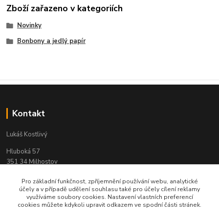
Zboží zařazeno v kategoriích
Novinky
Bonbony a jedlý papír
Kontakt
Lukáš Kostlivý
Hluboká 57
351 34 Milhostov
IČO: 03311104
Pro základní funkčnost, zpříjemnění používání webu, analytické
účely a v případě udělení souhlasu také pro účely cílení reklamy
e-mail : objednavky-pendreky@email.cz
využíváme soubory cookies. Nastavení vlastních preferencí
cookies můžete kdykoli upravit odkazem ve spodní části stránek.