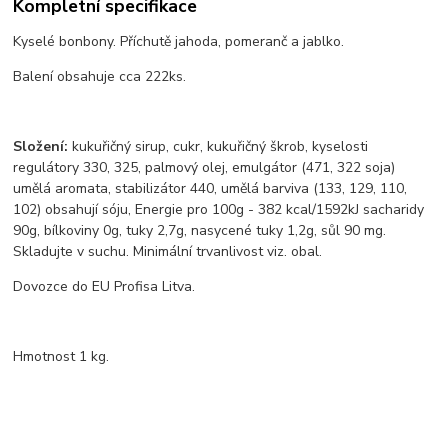
Kompletní specifikace
Kyselé bonbony. Příchutě jahoda, pomeranč a jablko.
Balení obsahuje cca 222ks.
Složení:
kukuřičný sirup, cukr, kukuřičný škrob, kyselosti
regulátory 330, 325, palmový olej, emulgátor (471, 322 soja)
umělá aromata, stabilizátor 440, umělá barviva (133, 129, 110,
102) obsahují sóju, Energie pro 100g - 382 kcal/1592kJ sacharidy
90g, bílkoviny 0g, tuky 2,7g, nasycené tuky 1,2g, sůl 90 mg.
Skladujte v suchu. Minimální trvanlivost viz. obal.
Dovozce do EU Profisa Litva.
Hmotnost 1 kg.