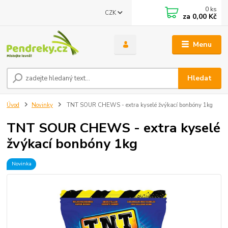
0
ks
CZK
za
0,00 Kč
Menu
Hledat
Úvod
Novinky
TNT SOUR CHEWS - extra kyselé žvýkací bonbóny 1kg
TNT SOUR CHEWS - extra kyselé
žvýkací bonbóny 1kg
Novinka