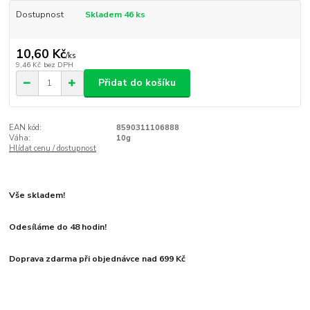
Dostupnost
Skladem 46 ks
10,60 Kč
/
ks
9,46 Kč
bez DPH
Přidat do košíku
EAN kód:
8590311106888
Váha:
10g
Hlídat cenu / dostupnost
Vše skladem!
Odesíláme do 48 hodin!
Doprava zdarma při objednávce nad 699 Kč