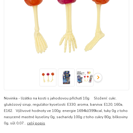
Novinka - lízátko na kosti s jahodovou příchutí 10g Složení: cukr,
glukózový sirup, regulátor kyselosti: E330; aroma, barviva: E120, 160a,
E162. Výživové hodnoty ve 100g: energie 1694kJ/399kcal, tuky 0g z toho
nasycené mastné kyseliny 0g, sacharidy 100g z toho cukry 80g, bílkoviny
0g, sůl 0,07...
celý popis