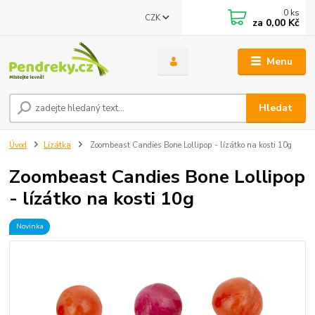
0
ks
CZK
za
0,00 Kč
Menu
Hledat
Úvod
Lízátka
Zoombeast Candies Bone Lollipop - lízátko na kosti 10g
Zoombeast Candies Bone Lollipop
- lízátko na kosti 10g
Novinka