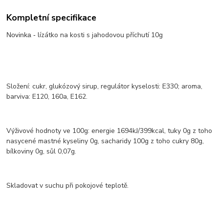
Kompletní specifikace
lízátko na kosti s jahodovou příchutí 10g
Novinka -
Složení: cukr, glukózový sirup, regulátor kyselosti: E330; aroma,
barviva: E120, 160a, E162.
Výživové hodnoty ve 100g: energie 1694kJ/399kcal, tuky 0g z toho
nasycené mastné kyseliny 0g, sacharidy 100g z toho cukry 80g,
bílkoviny 0g, sůl 0,07g.
Skladovat v suchu při pokojové teplotě.