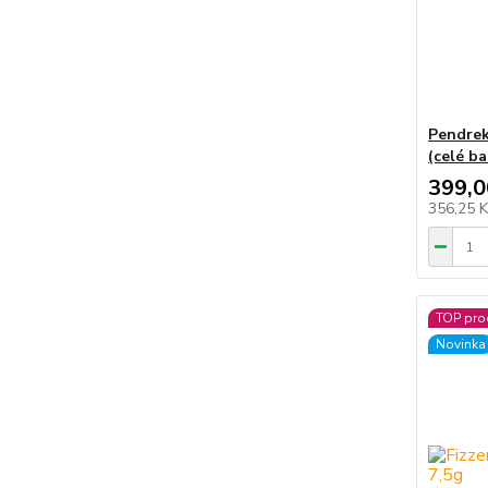
Pendrek
(celé ba
399,0
356,25 
TOP pro
Novinka