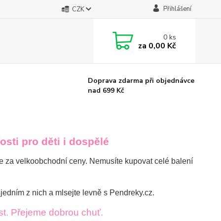
Přihlášení
CZK
0
ks
za
0,00 Kč
Doprava zdarma při objednávce
nad 699 Kč
sti pro děti i dospělé
me za velkoobchodní ceny. Nemusíte kupovat celé balení
e jedním z nich a mlsejte levně s
Pendreky.cz.
ost. Přejeme dobrou chuť.