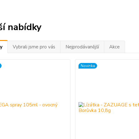
ší nabídky
y
Vybrali jsme pro vás
Nejprodávanější
Akce
Novinka