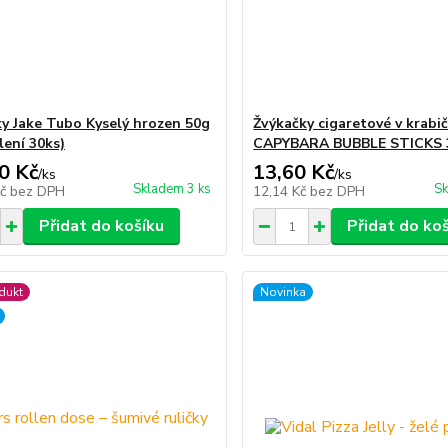
y Jake Tubo Kyselý hrozen 50g
Žvýkačky cigaretové v krabi
lení 30ks)
CAPYBARA BUBBLE STICKS 
0 Kč
13,60 Kč
/
ks
/
ks
Skladem 3 ks
Sk
Kč
bez DPH
12,14 Kč
bez DPH
Přidat do košíku
Přidat do ko
dukt
Novinka