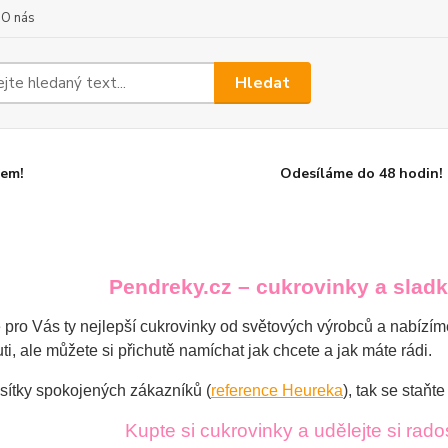
O nás
Hledat
dem!
Odesíláme do 48 hodin!
Pendreky.cz – cukrovinky a sladko
 pro Vás ty nejlepší cukrovinky od světových výrobců a nabízí
ti, ale můžete si přichutě namíchat jak chcete a jak máte rádi.
ítky spokojených zákazníků (
reference Heureka
), tak se staňt
Kupte si cukrovinky a udělejte si rad