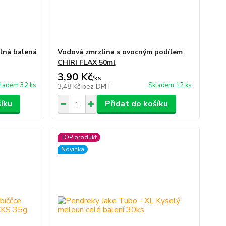
lná balená
Vodová zmrzlina s ovocným podílem
CHIRI FLAX 50ml
3,90 Kč
/
ks
ladem 32 ks
Skladem 12 ks
3,48 Kč
bez DPH
šíku
Přidat do košíku
TOP produkt
Novinka