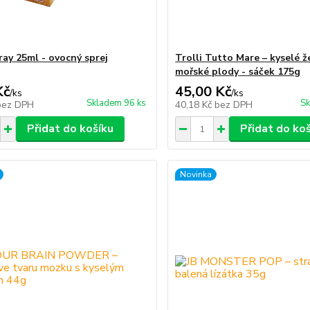
ray 25ml - ovocný sprej
Trolli Tutto Mare – kyselé ž
mořské plody - sáček 175g
Kč
45,00 Kč
/
ks
/
ks
Skladem 96 ks
Sk
bez DPH
40,18 Kč
bez DPH
Přidat do košíku
Přidat do ko
Novinka