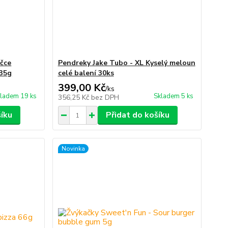
ččce
Pendreky Jake Tubo - XL Kyselý meloun
35g
celé balení 30ks
399,00 Kč
/
ks
ladem 19 ks
Skladem 5 ks
356,25 Kč
bez DPH
šíku
Přidat do košíku
Novinka