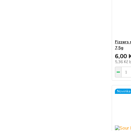
Fizzers 
7,5g
6,00 
5,36 Kč
Novinka