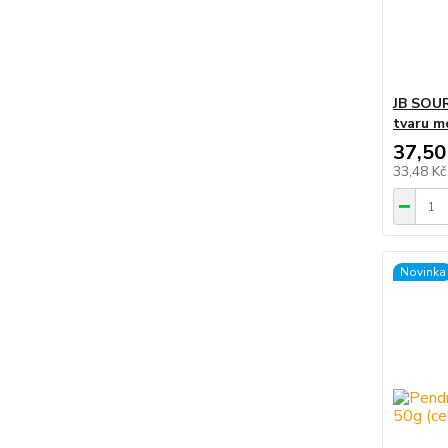
JB SOUR
tvaru m
37,50
33,48 K
Novinka