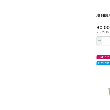
JB MEGA
30,00
26,79 K
TOP pro
Novinka