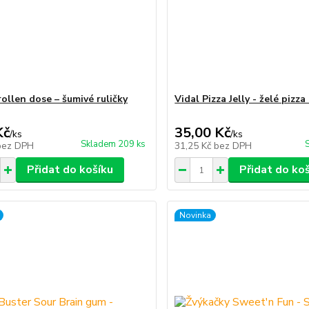
rollen dose – šumivé ruličky
Vidal Pizza Jelly - želé pizza
Kč
35,00 Kč
/
ks
/
ks
Skladem 209 ks
bez DPH
31,25 Kč
bez DPH
Přidat do košíku
Přidat do ko
Novinka