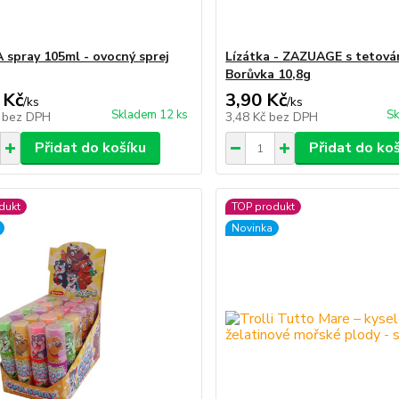
 spray 105ml - ovocný sprej
Lízátka - ZAZUAGE s tetová
Borůvka 10,8g
 Kč
3,90 Kč
/
ks
/
ks
Skladem 12 ks
Sk
č
bez DPH
3,48 Kč
bez DPH
Přidat do košíku
Přidat do ko
dukt
TOP produkt
Novinka