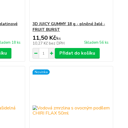
elatinové
3D JUICY GUMMY 18 g - plněné želé -
FRUIT BURST
11,50 Kč
/
ks
ladem 18 ks
Skladem 56 ks
10,27 Kč
bez DPH
šíku
Přidat do košíku
Novinka