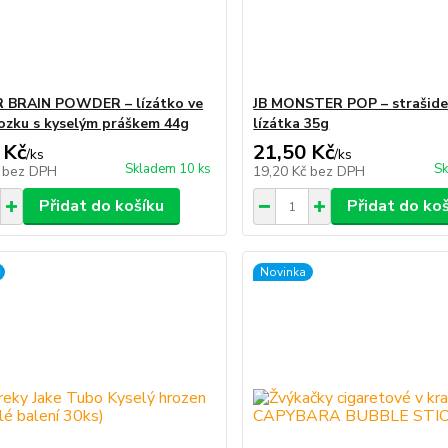
 BRAIN POWDER – lízátko ve
JB MONSTER POP – strašide
ozku s kyselým práškem 44g
lízátka 35g
 Kč
21,50 Kč
/
ks
/
ks
Skladem 10 ks
Sk
č
bez DPH
19,20 Kč
bez DPH
Přidat do košíku
Přidat do ko
Novinka