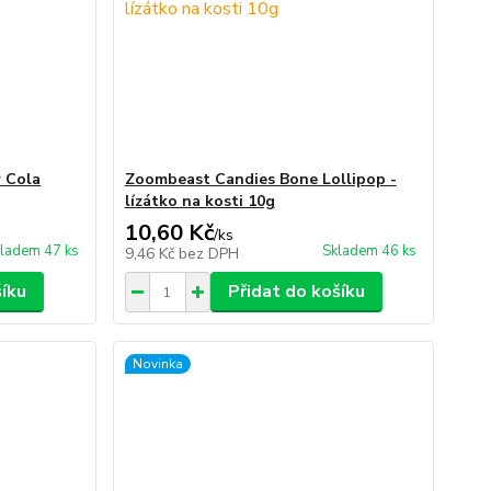
r Cola
Zoombeast Candies Bone Lollipop -
lízátko na kosti 10g
10,60 Kč
/
ks
ladem 47 ks
Skladem 46 ks
9,46 Kč
bez DPH
šíku
Přidat do košíku
Novinka