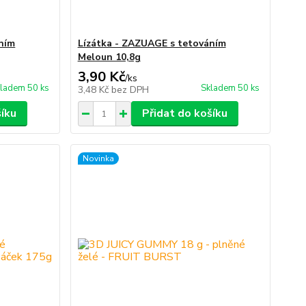
ním
Lízátka - ZAZUAGE s tetováním
Meloun 10,8g
3,90 Kč
/
ks
ladem 50 ks
Skladem 50 ks
3,48 Kč
bez DPH
šíku
Přidat do košíku
Novinka