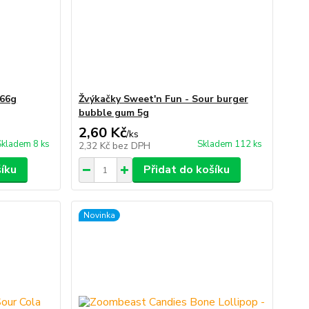
 66g
Žvýkačky Sweet'n Fun - Sour burger
bubble gum 5g
2,60 Kč
/
ks
Skladem 8 ks
Skladem 112 ks
2,32 Kč
bez DPH
šíku
Přidat do košíku
Novinka