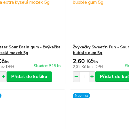
ster Sour Brain gum - žvýkačka
Žvýkačky Sweet'n Fun - Sou
yselá mozek 5g
bubble gum 5g
Kč
2,60 Kč
/
ks
/
ks
Skladem 515 ks
Sk
bez DPH
2,32 Kč
bez DPH
Přidat do košíku
Přidat do ko
Novinka